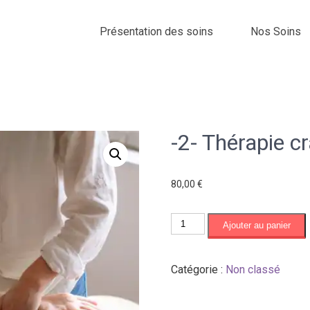
Présentation des soins
Nos Soins
-2- Thérapie c
80,00
€
quantité
Ajouter au panier
de
-2-
Catégorie :
Non classé
Thérapie
crânio