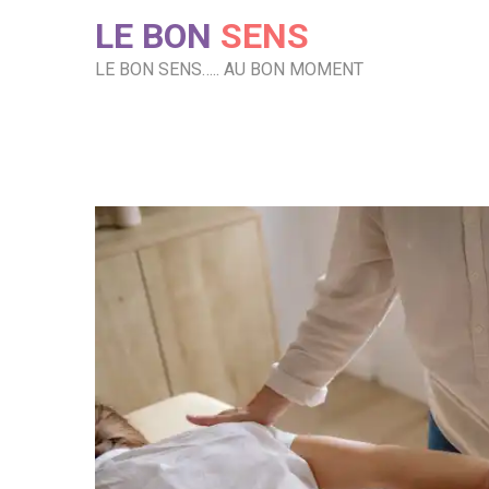
Skip
LE BON
SENS
to
content
LE BON SENS….. AU BON MOMENT