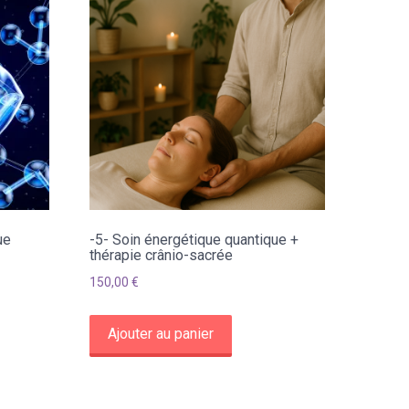
ue
-5- Soin énergétique quantique +
thérapie crânio-sacrée
150,00
€
Ajouter au panier