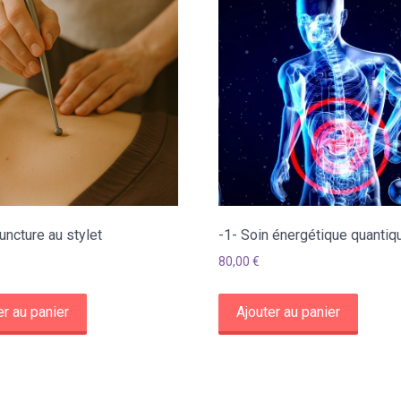
uncture au stylet
-1- Soin énergétique quantiq
80,00
€
er au panier
Ajouter au panier