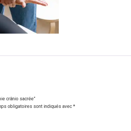
sacrée
pie crânio sacrée”
ps obligatoires sont indiqués avec
*