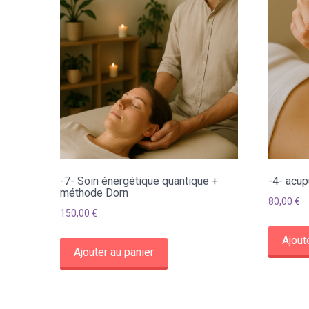
-7- Soin énergétique quantique +
-4- acup
méthode Dorn
80,00
€
150,00
€
Ajout
Ajouter au panier